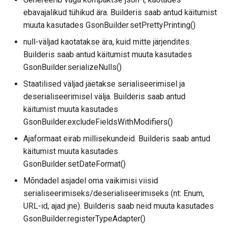
ebavajalikud tühikud ära. Builderis saab antud käitumist
muuta kasutades GsonBuilder.setPrettyPrinting()
null-väljad kaotatakse ära, kuid mitte järjendites.
Builderis saab antud käitumist muuta kasutades
GsonBuilder.serializeNulls()
Staatilised väljad jäetakse serialiseerimisel ja
deserialiseerimisel välja. Builderis saab antud
käitumist muuta kasutades
GsonBuilder.excludeFieldsWithModifiers()
Ajaformaat eirab millisekundeid. Builderis saab antud
käitumist muuta kasutades
GsonBuilder.setDateFormat()
Mõndadel asjadel oma vaikimisi viisid
serialiseerimiseks/deserialiseerimiseks (nt: Enum,
URL-id, ajad jne). Builderis saab neid muuta kasutades
GsonBuilder.registerTypeAdapter()