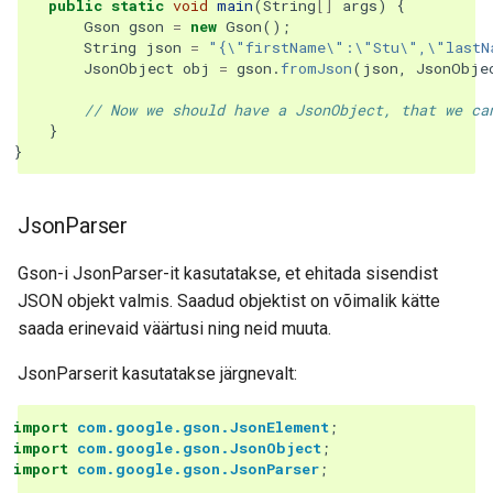
public
static
void
main
(
String
[]
args
)
{
Gson
gson
=
new
Gson
();
String
json
=
"{\"firstName\":\"Stu\",\"lastN
JsonObject
obj
=
gson
.
fromJson
(
json
,
JsonObje
// Now we should have a JsonObject, that we ca
}
}
JsonParser
Gson-i JsonParser-it kasutatakse, et ehitada sisendist
JSON objekt valmis. Saadud objektist on võimalik kätte
saada erinevaid väärtusi ning neid muuta.
JsonParserit kasutatakse järgnevalt:
import
com.google.gson.JsonElement
;
import
com.google.gson.JsonObject
;
import
com.google.gson.JsonParser
;