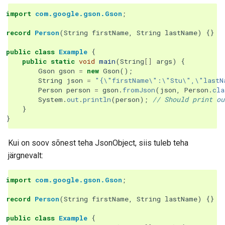
import
com.google.gson.Gson
;
record
Person
(
String
firstName
,
String
lastName
)
{}
public
class
Example
{
public
static
void
main
(
String
[]
args
)
{
Gson
gson
=
new
Gson
();
String
json
=
"{\"firstName\":\"Stu\",\"lastN
Person
person
=
gson
.
fromJson
(
json
,
Person
.
cla
System
.
out
.
println
(
person
);
// Should print ou
}
}
Kui on soov sõnest teha JsonObject, siis tuleb teha
järgnevalt:
import
com.google.gson.Gson
;
record
Person
(
String
firstName
,
String
lastName
)
{}
public
class
Example
{