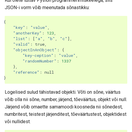
Kui olete tuttav Python programmerimiskeelega, siis
JSON-i vorm võib meenutada sõnastikku:
{
"key"
:
"value"
,
"anotherKey"
:
123
,
"list"
:
[
"a"
,
"b"
,
"c"
],
"valid"
:
true
,
"objectInAnObject"
:
{
"key-ception"
:
"value"
,
"randomNumber"
:
1337
},
"reference"
:
null
}
Logelised sulud tähistavad objekti. Võti on sõne, väärtus
võib olla nii sõne, number, järjend, tõeväärtus, objekt või null.
Järjend võib omaette samamoodi koosneda nii sõnedest,
numbritest, teistest järjenditest, tõeväärtustest, objektidest
või nullidest.