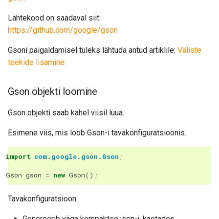
Lähtekood on saadaval siit:
https://github.com/google/gson
Gsoni paigaldamisel tuleks lähtuda antud artiklile:
Väliste
teekide lisamine
Gson objekti loomine
Gson objekti saab kahel viisil luua.
Esimene viis, mis loob Gson-i tavakonfiguratsioonis.
import
com.google.gson.Gson
;
Gson
gson
=
new
Gson
();
Tavakonfiguratsioon:
Genereerib väga kompaktse json-i, kaotades