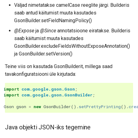
Väljad nimetatakse camelCase reeglite järgi. Builderis
saab antud käitumist muuta kasutades
GsonBuilder.setFieldNamingPolicy()
@Expose
ja
@Since
annotatsioone eiratakse. Builderis
saab käitumist muuta kasutades
GsonBuilder.excludeFieldsWithoutExposeAnnotation()
ja GsonBuilder.setVersion()
Teine viis on kasutada GsonBuilderit, millega saad
tavakonfiguratsiooni üle kirjutada:
import
com.google.gson.Gson
;
import
com.google.gson.GsonBuilder
;
Gson
gson
=
new
GsonBuilder
().
setPrettyPrinting
().
cre
Java objekti JSON-iks tegemine