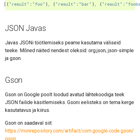
[{
"result"
:
"foo"
},
{
"result"
:
"bar"
},
{
"result"
:
"foob
JSON Javas
Javas JSONi töötlemiseks peame kasutama väliseid
teeke. Mõned näited nendest oleksid: org.json, json-simple
ja gson.
Gson
Gson on Google poolt loodud avatud lähtekoodiga teek
JSON failide käsitlemiseks. Gsoni eelisteks on tema kerge
kasutatavus ja kiirus.
Gson on saadaval siit:
https://mvnrepository.com/artifact/com.google.code.gson/
gson