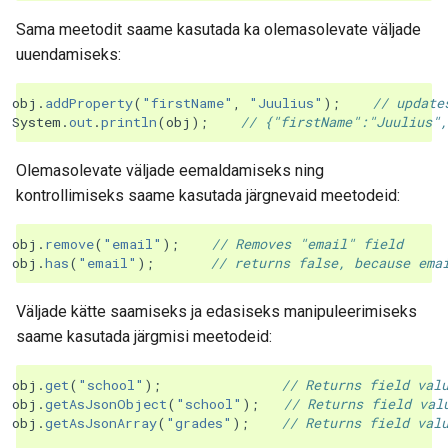
Sama meetodit saame kasutada ka olemasolevate väljade
uuendamiseks:
obj
.
addProperty
(
"firstName"
,
"Juulius"
);
// update
System
.
out
.
println
(
obj
);
// {"firstName":"Juulius",
Olemasolevate väljade eemaldamiseks ning
kontrollimiseks saame kasutada järgnevaid meetodeid:
obj
.
remove
(
"email"
);
// Removes "email" field
obj
.
has
(
"email"
);
// returns false, because ema
Väljade kätte saamiseks ja edasiseks manipuleerimiseks
saame kasutada järgmisi meetodeid:
obj
.
get
(
"school"
);
// Returns field val
obj
.
getAsJsonObject
(
"school"
);
// Returns field val
obj
.
getAsJsonArray
(
"grades"
);
// Returns field val