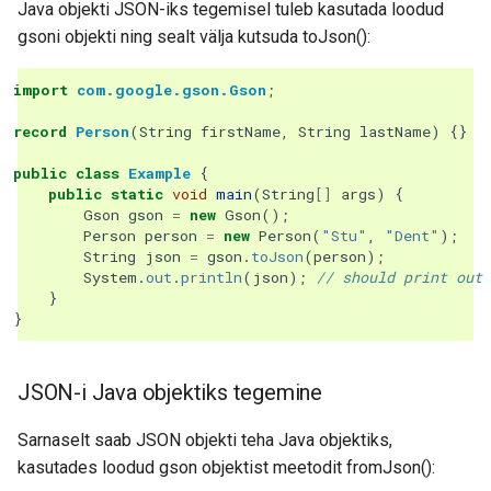
Java objekti JSON-iks tegemisel tuleb kasutada loodud
gsoni objekti ning sealt välja kutsuda toJson():
import
com.google.gson.Gson
;
record
Person
(
String
firstName
,
String
lastName
)
{}
public
class
Example
{
public
static
void
main
(
String
[]
args
)
{
Gson
gson
=
new
Gson
();
Person
person
=
new
Person
(
"Stu"
,
"Dent"
);
String
json
=
gson
.
toJson
(
person
);
System
.
out
.
println
(
json
);
// should print out 
}
}
JSON-i Java objektiks tegemine
Sarnaselt saab JSON objekti teha Java objektiks,
kasutades loodud gson objektist meetodit fromJson():