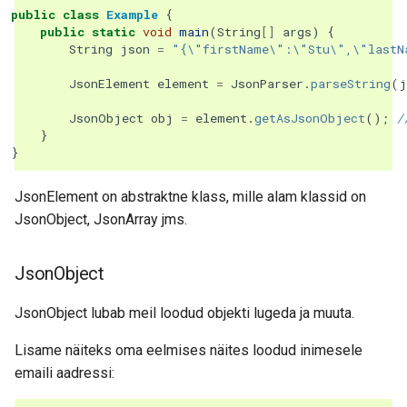
public
class
Example
{
public
static
void
main
(
String
[]
args
)
{
String
json
=
"{\"firstName\":\"Stu\",\"lastN
JsonElement
element
=
JsonParser
.
parseString
(
j
JsonObject
obj
=
element
.
getAsJsonObject
();
/
}
}
JsonElement on abstraktne klass, mille alam klassid on
JsonObject, JsonArray jms.
JsonObject
JsonObject lubab meil loodud objekti lugeda ja muuta.
Lisame näiteks oma eelmises näites loodud inimesele
emaili aadressi: