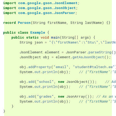
import
com.google.gson.JsonElement
;
import
com.google.gson.JsonObject
;
import
com.google.gson.JsonParser
;
record
Person
(
String
firstName
,
String
lastName
)
{}
public
class
Example
{
public
static
void
main
(
String
[]
args
)
{
String
json
=
"{\"firstName\":\"Stu\",\"lastN
JsonElement
element
=
JsonParser
.
parseString
(
j
JsonObject
obj
=
element
.
getAsJsonObject
();
obj
.
addProperty
(
"email"
,
"student@taltech.ee"
System
.
out
.
println
(
obj
);
// {"firstName":"S
obj
.
add
(
"school"
,
new
JsonObject
());
// Ad
System
.
out
.
println
(
obj
);
// {"firstName":"S
obj
.
add
(
"grades"
,
new
JsonArray
());
// As an 
System
.
out
.
println
(
obj
);
// {"firstName":"S
}
}